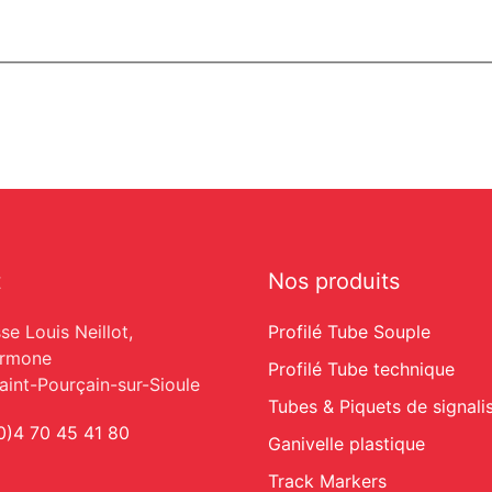
t
Nos produits
se Louis Neillot,
Profilé Tube Souple
armone
Profilé Tube technique
int-Pourçain-sur-Sioule
Tubes & Piquets de signali
0)4 70 45 41 80
Ganivelle plastique
Track Markers