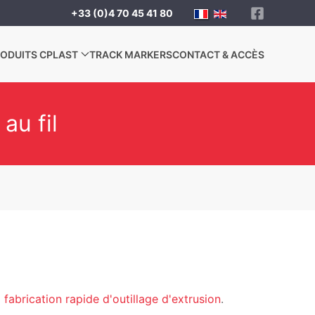
+33 (0)4 70 45 41 80
ODUITS CPLAST
TRACK MARKERS
CONTACT & ACCÈS
au fil
a
fabrication rapide d'outillage d'extrusion
.