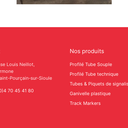
t
Nos produits
se Louis Neillot,
Profilé Tube Souple
armone
Profilé Tube technique
int-Pourçain-sur-Sioule
Tubes & Piquets de signali
0)4 70 45 41 80
Ganivelle plastique
Track Markers